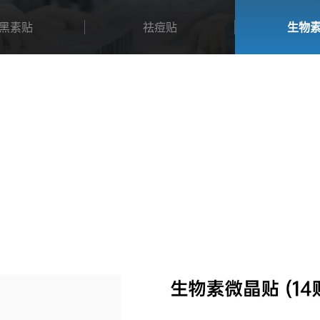
黑素贴
祛痘贴
生物