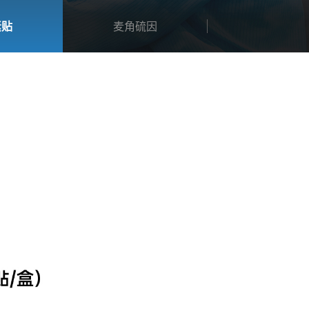
素贴
麦角硫因