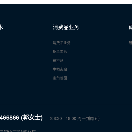
术
消费品业务
消费品业务
褪黑素贴
祛痘贴
生物素贴
麦角硫因
6466866 (郭女士)
（08:30 - 18:00 周一到周五）
号锦绣三期A座14层