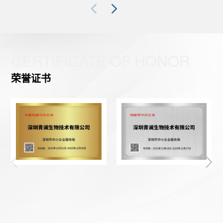
王宾教授是苏州艾棣维欣公司创始人，这是一家处于临床阶
段的全球领先的DNA疫苗技术公司。艾棣维欣公司于2021年参与
青澜生物首轮融资，成为青澜生物的法人股东。同时，艾棣维欣
也是青澜生物首个业务客户，双方进行了长达两年半的新冠DNA
微针疫苗的合作开发，期间青澜生物全部负责微针制剂开发，艾
CERTIFICATE OF HONOR
棣维欣负责DNA疫苗质粒设计和后续免疫原性评价，双方研发成
荣誉证书
果于2023年发表于国际期刊EMI上。王宾教授作为青澜生物在微
针疫苗方面的专家顾问，是全球该领域非常有影响力的专家学
者。