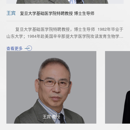
王宾
复旦大学基础医学院特聘教授 博士生导师
复旦大学基础医学院特聘教授，博士生导师 1982年毕业于
山东大学；1984年赴美国辛辛那提大学医学院攻读发育生物学博
士学位； 1990年至1992年在美国Wistar研究所做博士后研究；
查看更多
1992年至1998年在美国宾夕法尼亚大学医学院任助理教授；
2001至2002年新疆大学教授；2003年至2010年中国农业大学教
授；2010年至今复旦大学基础医学院大学特聘教授。
自1992年以来，在国际上发表了110多篇SCI论文，获得了10
项美国发明专利、30多项世界各国发明专利和8项中国发明专利。
1995年实施了世界上第一例DNA疫苗治疗和预防艾滋病等临床试
验。2010年以来，实验室完成了2项发明专利项目的转让，其中
一项转到美国公司，转让经费达200多万元美元。目前主持和参与
了国家“863”重大项目、自然科学基金重点项目、传染病重大专项
等国家及省部级科研课题多项。兼任美国《DNA&CellBiology》、
王宾 教授
《VirologicaSinica》、《中华微生物学和免疫学杂志》、和《微
生物学报》编辑等学术职务。